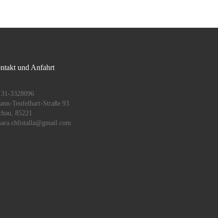
ntakt und Anfahrt
131-3328096
ann-Teufelhart-Straße 93
chau
,
85221
ara.chlistalla@gmail.com