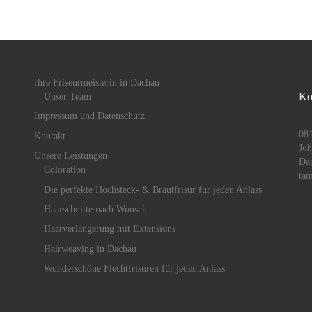
Ihre Friseurmeisterin in Dachau
Ko
Unser Team
Impressum und Datenschutz
08
Kontakt
Joh
Unsere Leistungen
Da
Coloration
tam
Die perfekte Hochsteck- & Brautfrisur für jeden Anlass
Haarschnitte nach Wunsch
Haarverlängerung mit Extensions
Hairweaving in Dachau
Wunderschöne Flechtfrisuren für jeden Anlass