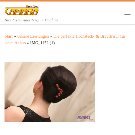
Zum Inhalt springen
Me
Ihre Friseurmeisterin in Dachau
Start
»
Unsere Leistungen
»
Die perfekte Hochsteck- & Brautfrisur für
jeden Anlass
»
IMG_1152 (1)