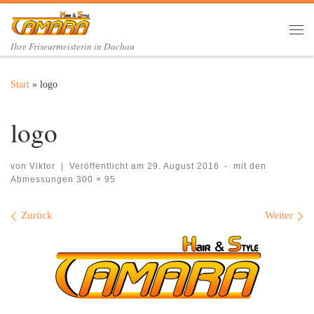
Zum Inhalt springen
Me
Ihre Friseurmeisterin in Dachau
Start
»
logo
logo
von
Viktor
|
Veröffentlicht am
29. August 2016
-
mit den
Abmessungen
300 × 95
Bilder Navigation
Zurück
Weiter