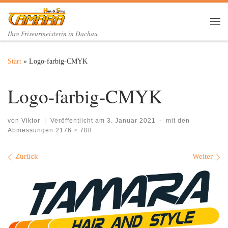
Zum Inhalt springen
Me
Ihre Friseurmeisterin in Dachau
Start
»
Logo-farbig-CMYK
Logo-farbig-CMYK
von
Viktor
|
Veröffentlicht am
3. Januar 2021
-
mit den
Abmessungen
2176 × 708
Bilder Navigation
Zurück
Weiter